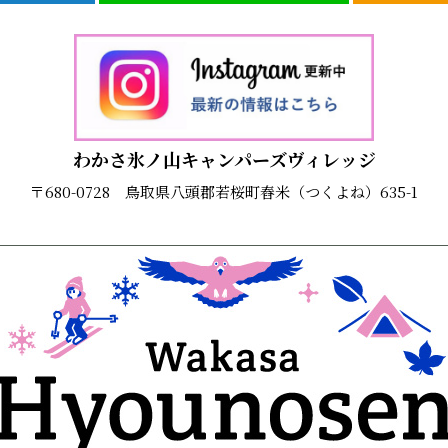
わかさ氷ノ山キャンパーズヴィレッジ
〒680-0728 鳥取県八頭郡若桜町舂米（つくよね）635-1