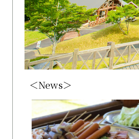
＜News＞